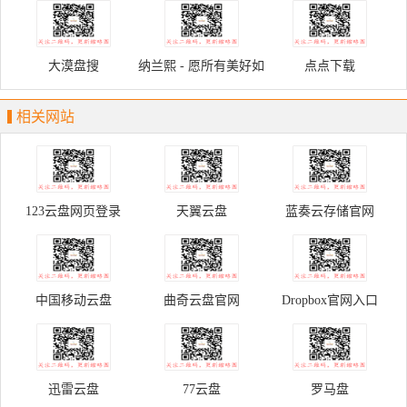
大漠盘搜
纳兰熙 - 愿所有美好如
点点下载
期而至
相关网站
123云盘网页登录
天翼云盘
蓝奏云存储官网
中国移动云盘
曲奇云盘官网
Dropbox官网入口
迅雷云盘
77云盘
罗马盘