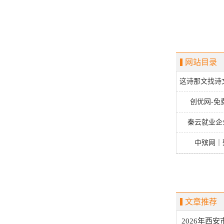
网站目录
这诗那文找诗
创优网-免
秦云就业企
中殡网｜
文章推荐
2026年西安市中