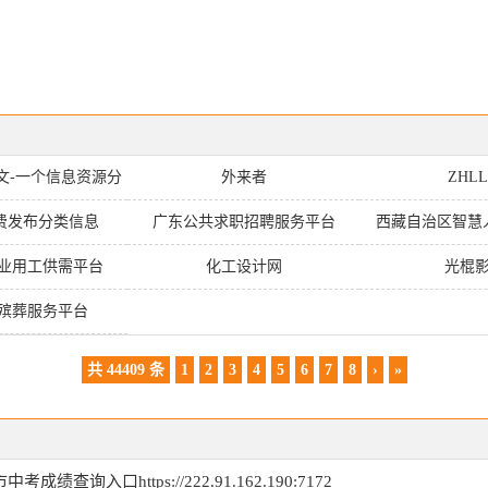
文-一个信息资源分
外来者
ZHL
享平台
费发布分类信息
广东公共求职招聘服务平台
西藏自治区智慧
业用工供需平台
化工设计网
光棍
殡葬服务平台
共 44409 条
1
2
3
4
5
6
7
8
›
»
考成绩查询入口https://222.91.162.190:7172