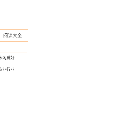
驻
阅读大全
休闲爱好
商业行业