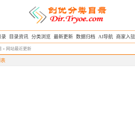
目录
目录资讯
分类浏览
最新更新
数据归档
AI导航
商家入
网
» 网站最近更新
列表