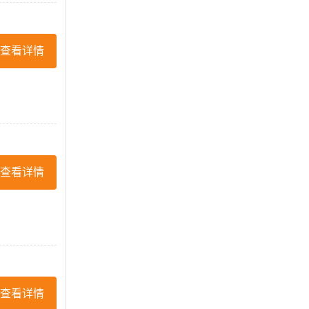
查看详情
查看详情
查看详情