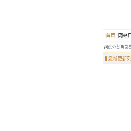
首页
网站
创优分类目录
最新更新