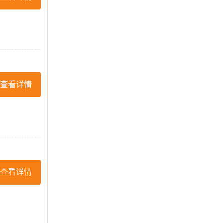
查看详情
查看详情