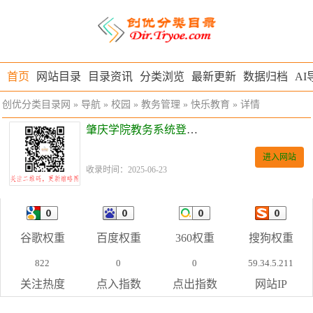
首页
网站目录
目录资讯
分类浏览
最新更新
数据归档
AI
创优分类目录网
»
导航
»
校园
»
教务管理
»
快乐教育
» 详情
肇庆学院教务系统登录入口
进入网站
收录时间：2025-06-23
谷歌权重
百度权重
360权重
搜狗权重
822
0
0
59.34.5.211
关注热度
点入指数
点出指数
网站IP