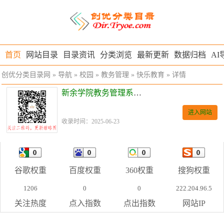
首页
网站目录
目录资讯
分类浏览
最新更新
数据归档
AI
创优分类目录网
»
导航
»
校园
»
教务管理
»
快乐教育
» 详情
新余学院教务管理系统入口
进入网站
收录时间：2025-06-23
谷歌权重
百度权重
360权重
搜狗权重
1206
0
0
222.204.96.5
关注热度
点入指数
点出指数
网站IP