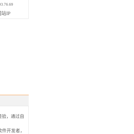
93.76.69
站IP
经验，通过自
软件开发者，