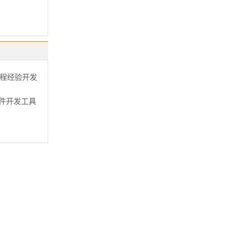
程经验开发
件开发工具