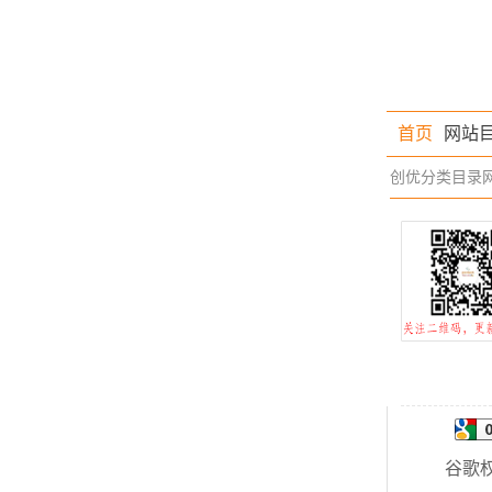
首页
网站
创优分类目录
谷歌