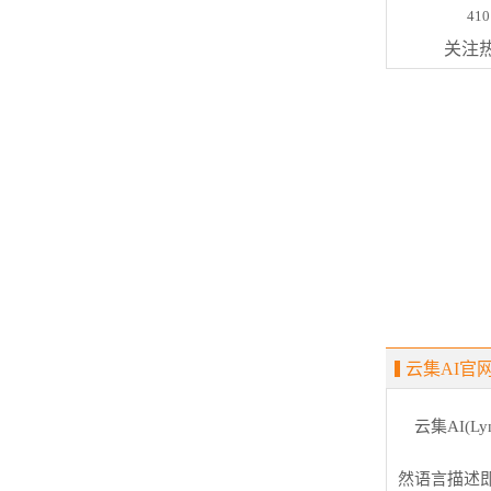
410
关注
云集AI官
云集AI(L
然语言描述