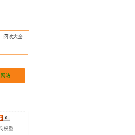
驻
阅读大全
入网站
狗权重