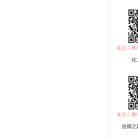
化
丝绸之