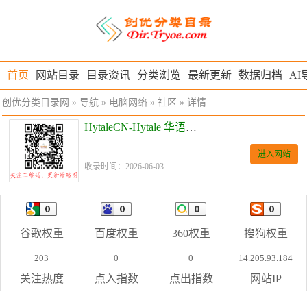
首页
网站目录
目录资讯
分类浏览
最新更新
数据归档
AI
创优分类目录网
»
导航
»
电脑网络
»
社区
» 详情
HytaleCN-Hytale 华语社区
进入网站
收录时间：2026-06-03
谷歌权重
百度权重
360权重
搜狗权重
203
0
0
14.205.93.184
关注热度
点入指数
点出指数
网站IP