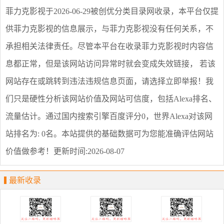
菲力克影视
于2026-06-29被创优分类目录网收录，本平台仅提
供
菲力克影视
的信息展示，与
菲力克影视
没有任何关系，不
承担相关法律责任。尽管本平台在收录
菲力克影视
时内容信
息都正常，但是该网站访问异常时就会变成失效链接， 若该
网站存在或跳转到违法违规信息页面，请选择
立即举报
！我
们只是硬性分析该网站价值及网站可信度，包括Alexa排名、
流量估计。通过国内搜索引擎百度评分0，世界Alexa对该网
站排名为: 0名。本站提供的基础数据可为您能准确评估网站
价值做参考！
更新时间:2026-08-07
最新收录