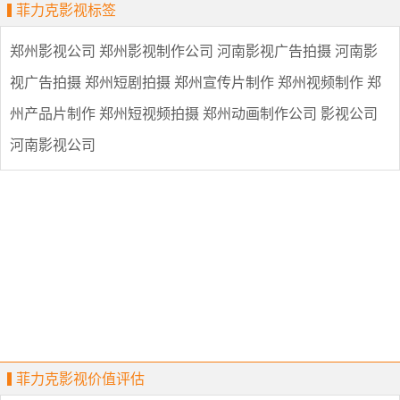
菲力克影视标签
郑州影视公司
郑州影视制作公司
河南影视广告拍摄
河南影
视广告拍摄
郑州短剧拍摄
郑州宣传片制作
郑州视频制作
郑
州产品片制作
郑州短视频拍摄
郑州动画制作公司
影视公司
河南影视公司
菲力克影视价值评估