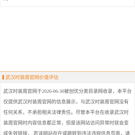
武汉时装周官网价值评估
武汉时装周官网
于2026-06-30被创优分类目录网收录，本平台
仅提供
武汉时装周官网
的信息展示，与
武汉时装周官网
没有
任何关系，不承担相关法律责任。尽管本平台在收录
武汉时
装周官网
时内容信息都正常，但是该网站访问异常时就会变
成失效链接， 若该网站存在或跳转到违法违规信息页面，请