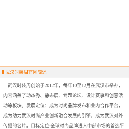
武汉时装周官网简述
武汉时装周创始于2012年，每年10至12月在武汉市举办，
内容涵盖了动态秀、静态展、专题论坛、设计赛事和创意活
动等板块。发展定位：成为时尚品牌发布和业内合作平台，
成为助力武汉时尚产业创新融合发展的引擎，成为武汉对外
传播的名片。目标定位:全球时尚品牌进入中部市场的首选平