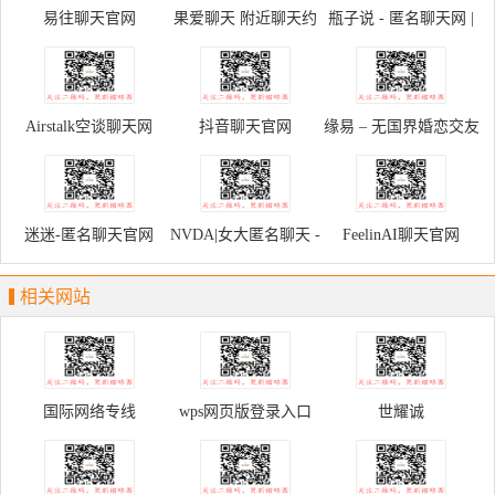
易往聊天官网
果爱聊天 附近聊天约
瓶子说 - 匿名聊天网 |
会平台
真实有趣的匿名社交平
台
Airstalk空谈聊天网
抖音聊天官网
缘易 – 无国界婚恋交友
聊天网
迷迷-匿名聊天官网
NVDA|女大匿名聊天 -
FeelinAI聊天官网
随机社交,倾诉你的心
相关网站
声
国际网络专线
wps网页版登录入口
世耀诚