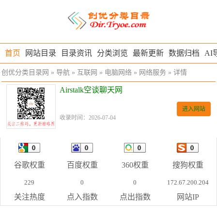
首页
网站目录
目录资讯
分类浏览
最新更新
数据归档
AI
创优分类目录网
»
导航
»
互联网
»
电脑网络
»
网络服务
» 详情
Airstalk空谈聊天网
进入网站
收录时间：2026-07-04
谷歌权重
百度权重
360权重
搜狗权重
229
0
0
172.67.200.204
关注热度
点入指数
点出指数
网站IP