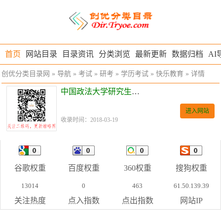
首页
网站目录
目录资讯
分类浏览
最新更新
数据归档
AI
创优分类目录网
»
导航
»
考试
»
研考
»
学历考试
»
快乐教育
» 详情
中国政法大学研究生管理系统
进入网站
收录时间：2018-03-19
谷歌权重
百度权重
360权重
搜狗权重
13014
0
463
61.50.139.39
关注热度
点入指数
点出指数
网站IP