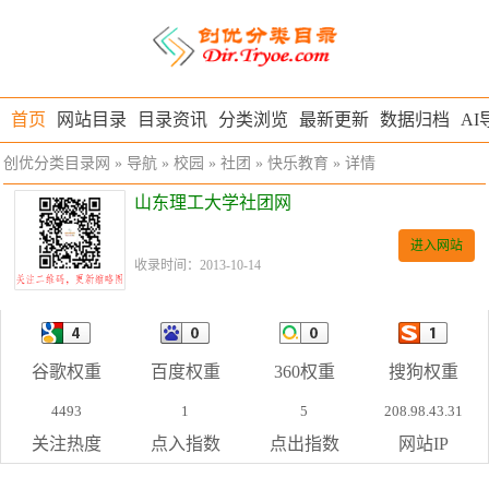
首页
网站目录
目录资讯
分类浏览
最新更新
数据归档
AI
创优分类目录网
»
导航
»
校园
»
社团
»
快乐教育
» 详情
山东理工大学社团网
进入网站
收录时间：2013-10-14
谷歌权重
百度权重
360权重
搜狗权重
4493
1
5
208.98.43.31
关注热度
点入指数
点出指数
网站IP