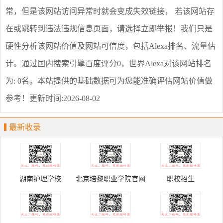
常，但是该网站访问异常时就会变成失效链接， 若该网站存
在或跳转到违法违规信息页面，请选择
立即举报
！我们只是
硬性分析该网站价值及网站可信度，包括Alexa排名、流量估
计。通过国内搜索引擎百度评分0，世界Alexa对该网站排名
为: 0名。本站提供的基础数据可为您能准确评估网站价值做
参考！
更新时间:2026-08-02
最新收录
湖南护理学校
北京培黎职业学院官网
职校招生