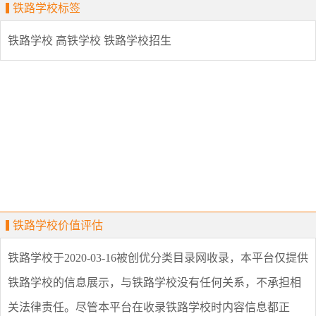
铁路学校标签
铁路学校
高铁学校
铁路学校招生
铁路学校价值评估
铁路学校
于2020-03-16被创优分类目录网收录，本平台仅提供
铁路学校
的信息展示，与
铁路学校
没有任何关系，不承担相
关法律责任。尽管本平台在收录
铁路学校
时内容信息都正