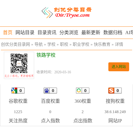
首页
网站目录
目录资讯
分类浏览
最新更新
数据归档
AI
创优分类目录网
»
导航
»
学校
»
职校
»
职业学校
»
快乐教育
» 详情
铁路学校
进入网站
收录时间：2020-03-16
谷歌权重
百度权重
360权重
搜狗权重
1225
0
2
38.6.148.249
关注热度
点入指数
点出指数
网站IP