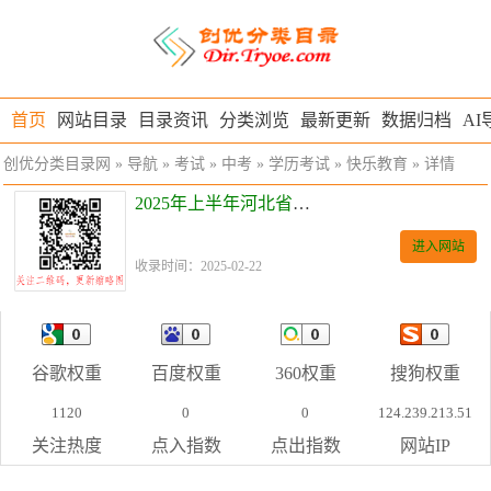
首页
网站目录
目录资讯
分类浏览
最新更新
数据归档
AI
创优分类目录网
»
导航
»
考试
»
中考
»
学历考试
»
快乐教育
» 详情
2025年上半年河北省高中学考报名入口
进入网站
收录时间：2025-02-22
谷歌权重
百度权重
360权重
搜狗权重
1120
0
0
124.239.213.51
关注热度
点入指数
点出指数
网站IP