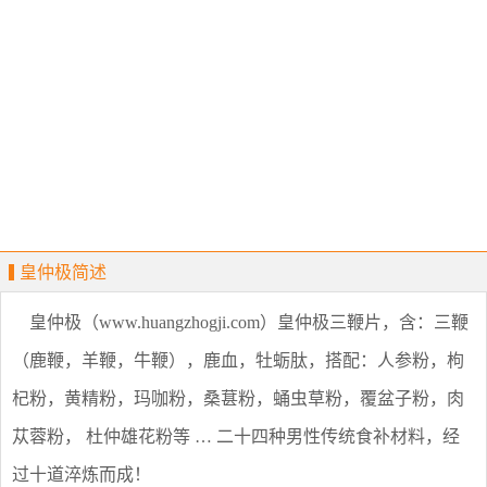
皇仲极简述
皇仲极（www.huangzhogji.com）皇仲极三鞭片，含：三鞭
（鹿鞭，羊鞭，牛鞭），鹿血，牡蛎肽，搭配：人参粉，枸
杞粉，黄精粉，玛咖粉，桑葚粉，蛹虫草粉，覆盆子粉，肉
苁蓉粉， 杜仲雄花粉等 … 二十四种男性传统食补材料，经
过十道淬炼而成！