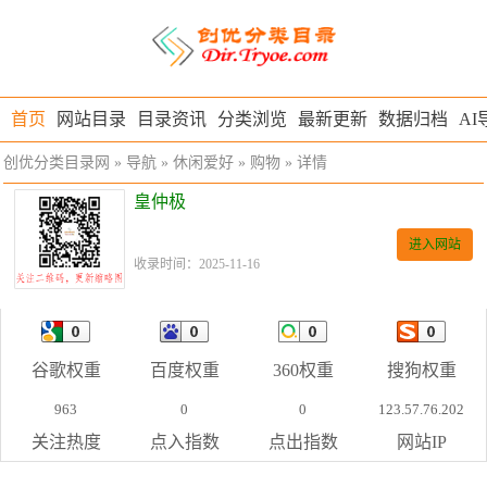
首页
网站目录
目录资讯
分类浏览
最新更新
数据归档
AI
创优分类目录网
»
导航
»
休闲爱好
»
购物
» 详情
皇仲极
进入网站
收录时间：2025-11-16
谷歌权重
百度权重
360权重
搜狗权重
963
0
0
123.57.76.202
关注热度
点入指数
点出指数
网站IP