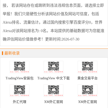
接， 若该网站存在或跳转到违法违规信息页面，请选择
立即
举报
！我们只是硬性分析该网站价值及网站可信度，包括
Alexa排名、流量估计。通过国内搜索引擎百度评分0，世界
Alexa对该网站排名为: 0名。本站提供的基础数据可为您能准
确评估网站价值做参考！
更新时间:2026-07-30
最新收录
TradingView安装包
TradingView 中文下载
黄金交易平台
外汇代理
XM外汇官网
XM外汇官网