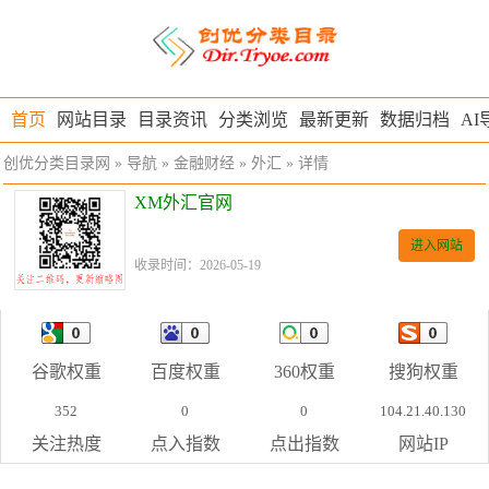
首页
网站目录
目录资讯
分类浏览
最新更新
数据归档
AI
创优分类目录网
»
导航
»
金融财经
»
外汇
» 详情
XM外汇官网
进入网站
收录时间：2026-05-19
谷歌权重
百度权重
360权重
搜狗权重
352
0
0
104.21.40.130
关注热度
点入指数
点出指数
网站IP