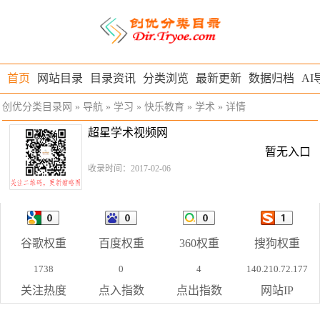
首页
网站目录
目录资讯
分类浏览
最新更新
数据归档
AI
创优分类目录网
»
导航
»
学习
»
快乐教育
»
学术
» 详情
超星学术视频网
暂无入口
收录时间：2017-02-06
谷歌权重
百度权重
360权重
搜狗权重
1738
0
4
140.210.72.177
关注热度
点入指数
点出指数
网站IP