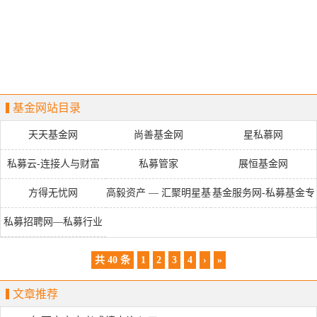
基金网站目录
天天基金网
尚善基金网
星私慕网
私募云-连接人与财富
私募管家
展恒基金网
方得无忧网
高毅资产 — 汇聚明星基
基金服务网-私募基金专
金经理的私募平台
业服务平台
私募招聘网—私募行业
垂直招聘平台
共 40 条
1
2
3
4
›
»
文章推荐