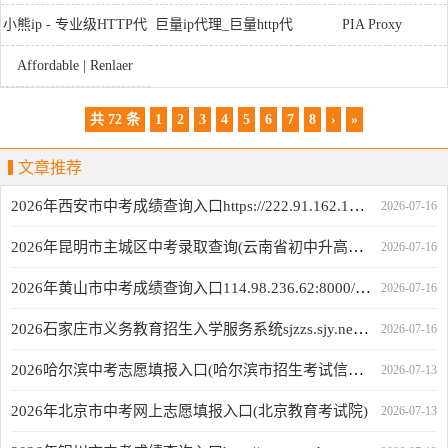
Proxy Provider
HTTP代理
小熊ip - 专业级HTTP代
巨量ip代理_巨量http代
PIA Proxy
理服务提供商
理ip
Affordable | Renlaer
共 72 条
1
2
3
4
5
6
7
8
›
»
文章推荐
2026年西安市中考成绩查询入口https://222.91.162.190:7172
2026-07-16
2026年昆明市主城区中考录取查询(云南省初中升高中招生管理系统)
2026-07-16
2026年黄山市中考成绩查询入口114.98.236.62:8000/hszy/stucjcxLogin.html
2026-07-16
2026石家庄市义务教育招生入学服务系统sjzzs.sjy.net.cn
2026-07-16
2026哈尔滨中考志愿填报入口(哈尔滨市招生考试信息化管理平台)
2026-07-13
2026年北京市中考网上志愿填报入口(北京教育考试院)
2026-07-13